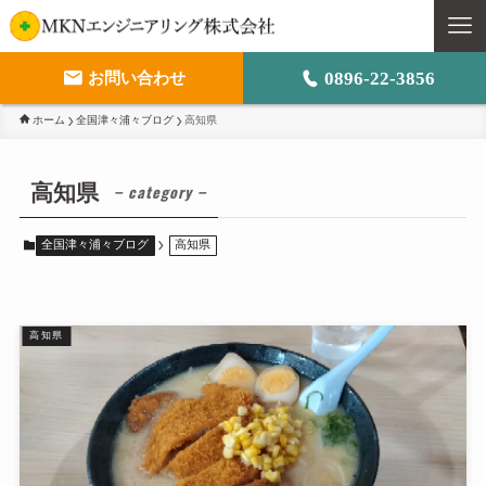
0896-22-3856
お問い合わせ
ホーム
全国津々浦々ブログ
高知県
M
ト
高知県
– category –
事
全国津々浦々ブログ
高知県
会
高知県
採