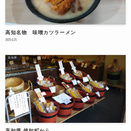
お
高知名物 味噌カツラーメン
2025.6.25
高知県