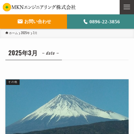
0896-22-3856
お問い合わせ
ホーム
2025年
3月
M
ト
2025年3月
– date –
事
会
その他
採