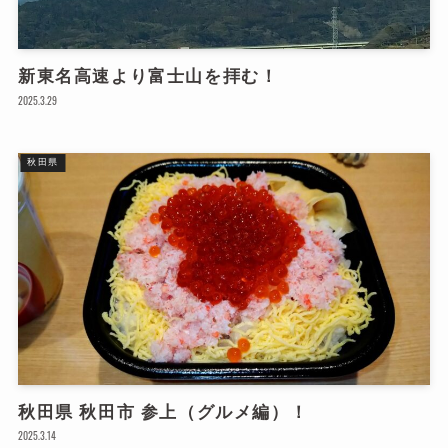
お
新東名高速より富士山を拝む！
2025.3.29
秋田県
秋田県 秋田市 参上（グルメ編）！
2025.3.14