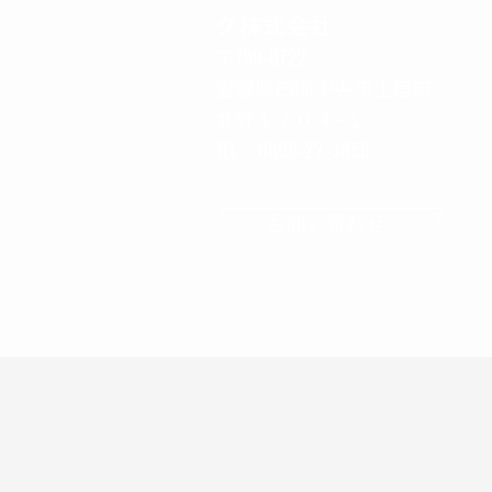
グ株式会社
〒799-0722
愛媛県四国中央市土居町
北野１７０４−１
TEL：0896-22-3856