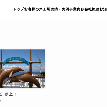
トップ
お客様の声
工場実績・実例
事業内容
会社概要
お知
る 参上！
♪