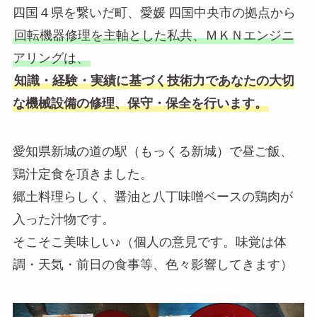
四国４県を繋いだ町、愛媛 四国中央市の拠点から
お
回転機器修理を主軸とした私共、ＭＫＮエンジニ
アリングは、
知識・経験・実績に基づく技術力であなたの大切
な機械設備の修理、保守・保全を行います。
愛知県新城の道の駅（もっくる新城）で昼ご飯、
鶏汁定食を頂きました。
郷土料理らしく、醤油と八丁味噌ベースの鶏肉が
入った汁物です。
そこそこ美味しい♪（個人の意見です。味覚は体
調・天気・前日の食事等、色々影響してきます）