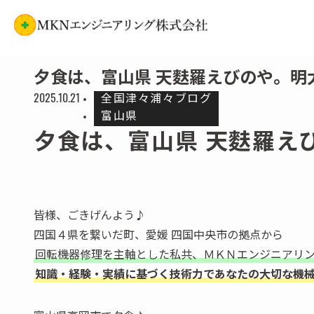
ホーム
全国津々浦々ブログ
富山県
夕食は、富山県 天麩羅えびのや。明
2025.10.21
全国津々浦々ブログ
富山県
夕食は、富山県 天麩羅え
皆様、ごきげんよう♪
四国４県を繋いだ町、愛媛 四国中央市の拠点から
回転機器修理を主軸とした私共、ＭＫＮエンジニアリ
知識・経験・実績に基づく技術力であなたの大切な機