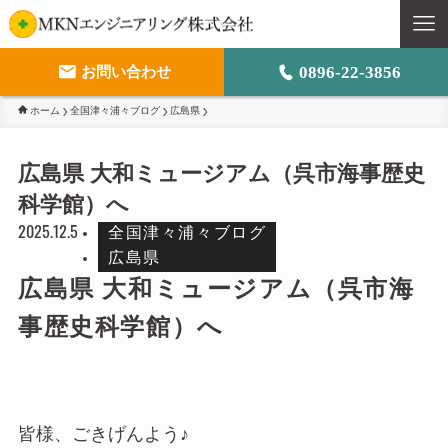
0896-22-3856
お問い合わせ
ホーム
全国津々浦々ブログ
広島県
M
広島県 大和ミュージアム（呉市海事歴史
ト
科学館）へ
事
2025.12.5
全国津々浦々ブログ
広島県
会
広島県 大和ミュージアム（呉市海
事歴史科学館）へ
皆様、ごきげんよう♪
採