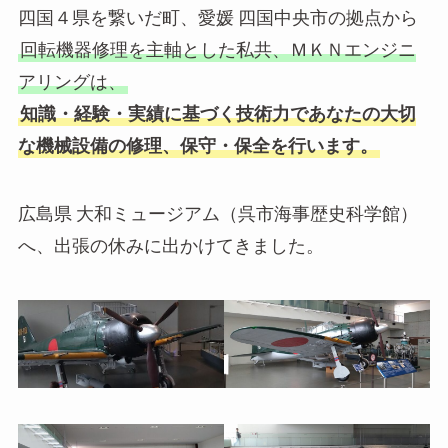
四国４県を繋いだ町、愛媛 四国中央市の拠点から
お
回転機器修理を主軸とした私共、ＭＫＮエンジニ
アリングは、
知識・経験・実績に基づく技術力であなたの大切
な機械設備の修理、保守・保全を行います。
広島県 大和ミュージアム（呉市海事歴史科学館）
へ、出張の休みに出かけてきました。