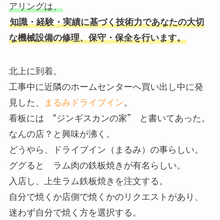
アリングは、
お
知識・経験・実績に基づく技術力であなたの大切
な機械設備の修理、保守・保全を行います。
北上に到着。
工事中に近隣のホームセンターへ買い出し中に発
見した、
まるみドライブイン
。
看板には “ジンギスカンの家” と書いてあった。
なんの店？と興味が沸く。
どうやら、ドライブイン（まるみ）の事らしい。
ググると ラム肉の鉄板焼きが有名らしい。
入店し、上生ラム鉄板焼きを注文する。
自分で焼くか店側で焼くかのリクエストがあり、
迷わず自分で焼く方を選択する。