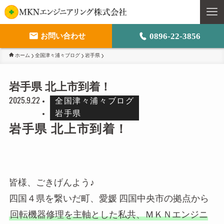
0896-22-3856
お問い合わせ
ホーム
全国津々浦々ブログ
岩手県
M
岩手県 北上市到着！
ト
2025.9.22
全国津々浦々ブログ
事
岩手県
岩手県 北上市到着！
会
皆様、ごきげんよう♪
四国４県を繋いだ町、愛媛 四国中央市の拠点から
回転機器修理を主軸とした私共、ＭＫＮエンジニ
採