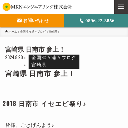
0896-22-3856
お問い合わせ
ホーム
全国津々浦々ブログ
宮崎県
M
宮崎県 日南市 参上！
ト
2024.8.20
全国津々浦々ブログ
事
宮崎県
宮崎県 日南市 参上！
会
2018 日南市 イセエビ祭り♪
採
皆様、ごきげんよう♪