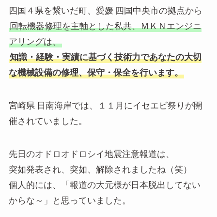
四国４県を繋いだ町、愛媛 四国中央市の拠点から
お
回転機器修理を主軸とした私共、ＭＫＮエンジニ
アリングは、
知識・経験・実績に基づく技術力であなたの大切
な機械設備の修理、保守・保全を行います。
宮崎県 日南海岸では、１１月にイセエビ祭りが開
催されていました。
先日のオドロオドロシイ地震注意報道は、
突如発表され、突如、解除されましたね（笑）
個人的には、「報道の大元様が日本脱出してない
からな～」と思っていました。